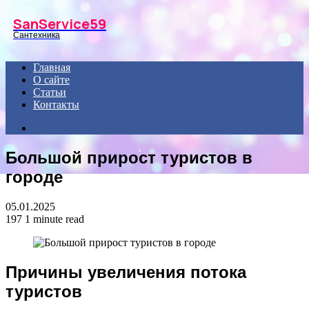
Menu
SanService59
Сантехника
Главная
О сайте
Статьи
Контакты
Search
for
Большой прирост туристов в
городе
05.01.2025
197
1 minute read
Причины увеличения потока
туристов