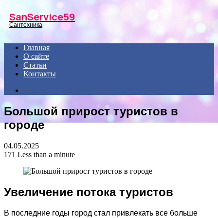
Menu
SanService59
Сантехника
Главная
О сайте
Статьи
Контакты
Search
for
Большой прирост туристов в
городе
04.05.2025
171
Less than a minute
Увеличение потока туристов
В последние годы город стал привлекать все больше