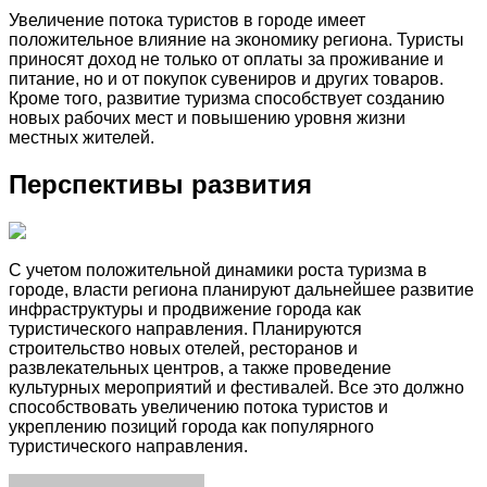
Увеличение потока туристов в городе имеет
положительное влияние на экономику региона. Туристы
приносят доход не только от оплаты за проживание и
питание, но и от покупок сувениров и других товаров.
Кроме того, развитие туризма способствует созданию
новых рабочих мест и повышению уровня жизни
местных жителей.
Перспективы развития
С учетом положительной динамики роста туризма в
городе, власти региона планируют дальнейшее развитие
инфраструктуры и продвижение города как
туристического направления. Планируются
строительство новых отелей, ресторанов и
развлекательных центров, а также проведение
культурных мероприятий и фестивалей. Все это должно
способствовать увеличению потока туристов и
укреплению позиций города как популярного
туристического направления.
Facebook
Twitter
LinkedIn
Tumblr
Pinterest
Reddit
VKontakte
Odnoklassniki
Skype
WhatsApp
Telegram
Viber
Share
Print