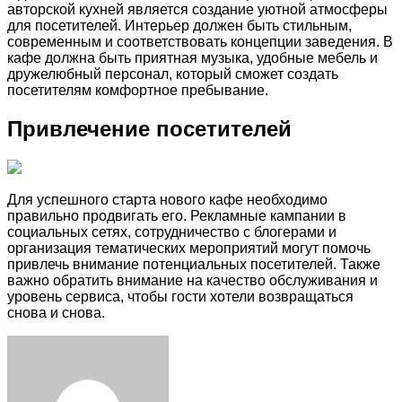
авторской кухней является создание уютной атмосферы
для посетителей. Интерьер должен быть стильным,
современным и соответствовать концепции заведения. В
кафе должна быть приятная музыка, удобные мебель и
дружелюбный персонал, который сможет создать
посетителям комфортное пребывание.
Привлечение посетителей
Для успешного старта нового кафе необходимо
правильно продвигать его. Рекламные кампании в
социальных сетях, сотрудничество с блогерами и
организация тематических мероприятий могут помочь
привлечь внимание потенциальных посетителей. Также
важно обратить внимание на качество обслуживания и
уровень сервиса, чтобы гости хотели возвращаться
снова и снова.
Facebook
Twitter
LinkedIn
Tumblr
Pinterest
Reddit
VKontakte
Odnoklassniki
Skype
WhatsApp
Telegram
Viber
Share
Print
via
Email