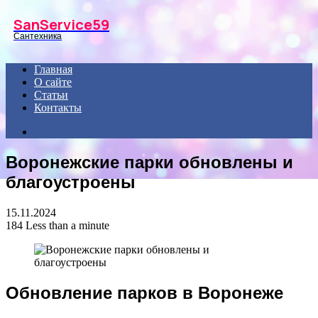
Menu
SanService59
Сантехника
Главная
О сайте
Статьи
Контакты
Search
for
Воронежские парки обновлены и
благоустроены
15.11.2024
184
Less than a minute
Обновление парков в Воронеже